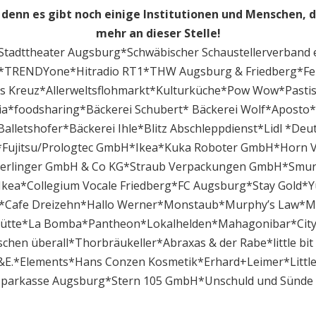
denn es gibt noch einige Institutionen und Menschen, 
mehr an dieser Stelle!
Stadttheater Augsburg*Schwäbischer Schaustellerverband e
id*TRENDYone*Hitradio RT1*THW Augsburg & Friedberg*F
s Kreuz*Allerweltsflohmarkt*Kulturküche*Pow Wow*Pasti
a*foodsharing*Bäckerei Schubert* Bäckerei Wolf*Aposto*
Balletshofer*Bäckerei Ihle*Blitz Abschleppdienst*Lidl *De
*Fujitsu/Prologtec GmbH*Ikea*Kuka Roboter GmbH*Horn
linger GmbH & Co KG*Straub Verpackungen GmbH*Smur
kea*Collegium Vocale Friedberg*FC Augsburg*Stay Gold*Y
r*Cafe Dreizehn*Hallo Werner*Monstaub*Murphy’s Law*M
rhütte*La Bomba*Pantheon*Lokalhelden*Mahagonibar*Ci
schen überall*Thorbräukeller*Abraxas & der Rabe*little bit 
.&E.*Elements*Hans Conzen Kosmetik*Erhard+Leimer*Litt
sparkasse Augsburg*Stern 105 GmbH*Unschuld und Sünd