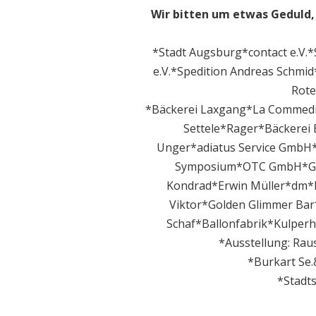
Wir bitten um etwas Geduld, 
*Stadt Augsburg*contact e.V.*
e.V.*Spedition Andreas Schm
Rote
*Bäckerei Laxgang*La Commedi
Settele*Rager*Bäckerei 
Unger*adiatus Service GmbH
Symposium*OTC GmbH*Ger
Kondrad*Erwin Müller*dm*I
Viktor*Golden Glimmer Ba
Schaf*Ballonfabrik*Kulpe
*Ausstellung: Rau
*Burkart Se
*Stadt