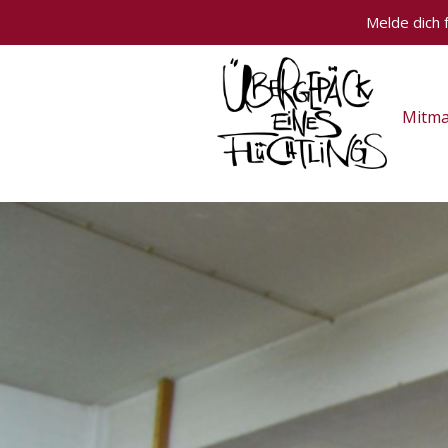
Melde dich 
Skip
to
content
Mitm