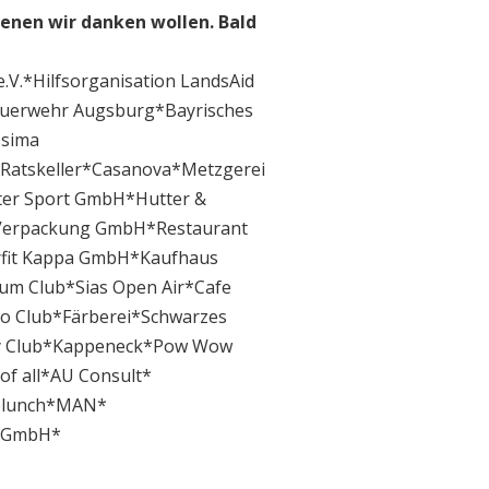
denen wir danken wollen. Bald
.V.*Hilfsorganisation LandsAid
euerwehr Augsburg*Bayrisches
ssima
Ratskeller*Casanova*Metzgerei
uter Sport GmbH*Hutter &
 Verpackung GmbH*Restaurant
fit Kappa GmbH*Kaufhaus
um Club*Sias Open Air*Cafe
o Club*Färberei*Schwarzes
ty Club*Kappeneck*Pow Wow
of all*AU Consult*
lelunch*MAN*
e GmbH*