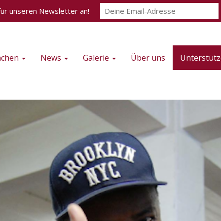
für unseren Newsletter an!
achen
News
Galerie
Über uns
Unterstütz